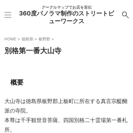
グーグルマップでお店を宣伝
360度パノラマ制作のストリートビ
ューワークス
HOME
>
徳島県
>
板野郡
>
別格第一番大山寺
概要
大山寺は徳島県板野郡上板町に所在する真言宗醍醐
派の寺院。
本尊は千手観世音菩薩、四国別格二十霊場第一番札
所。